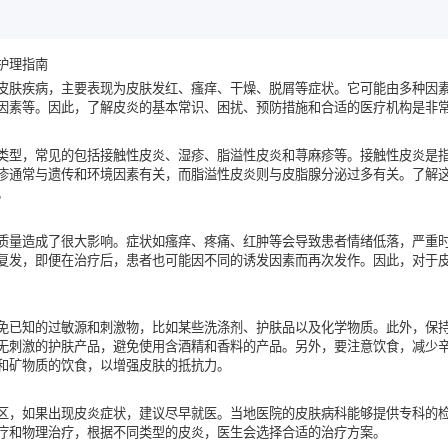
护理指南
皮肤疾病，主要表现为皮肤发红、瘙痒、干燥、脱屑等症状。它可能由多种因
因素等。因此，了解皮炎的基本常识、困扰、预防措施和合适的医疗机构是非
类型，常见的包括接触性皮炎、湿疹、脂溢性皮炎和荨麻疹等。接触性皮炎是
疹通常与遗传和环境因素有关，而脂溢性皮炎则与皮脂腺分泌过多有关。了解
。
质量造成了很大影响。症状如瘙痒、疼痛、红肿等会导致患者情绪低落，严重
复发，即便在治疗后，患者也可能因不同的诱发因素而再次发作。因此，对于
免已知的过敏源和刺激物，比如某些洗涤剂、护肤品以及化学物质。此外，保
无刺激的护肤产品，避免使用含酒精和香料的产品。另外，要注意饮食，减少
和矿物质的饮食，以增强皮肤的抵抗力。
区，如果出现皮炎症状，建议尽早就医。当地医院的皮肤病科能够提供专科的
疗和物理治疗，根据不同类型的皮炎，医生会选择合适的治疗方案。