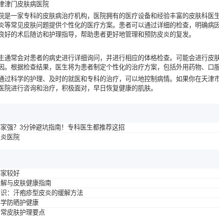
津津门皮肤病医院
院
是一家专科的皮肤病治疗机构，医院拥有的医疗设备和经验丰富的皮肤科医
炎等常见皮肤问题提供个性化的医疗方案。患者可以通过详细的检查，明确病
良好的术后随访和护理指导，帮助患者更好地管理和预防皮炎的复发。
生通常会对患者的病史进行详细询问，并进行相应的体格检查。可能会进行皮
因。根据检查结果，医生将为患者制定个性化的治疗方案，包括外用药物、口
通过科学的护理、及时的就医和专科的治疗，可以地控制病情。如果你在天津
医院进行咨询和治疗，积极面对，早日恢复健康的肌肤。
家强？3分钟避坑指南！专科医生都推荐这招
皮炎医院
哪家较好
了解与皮肤健康指南
知识：汗疱疹型皮炎的缓解方法
科学防晒护健康
日常皮肤护理要点