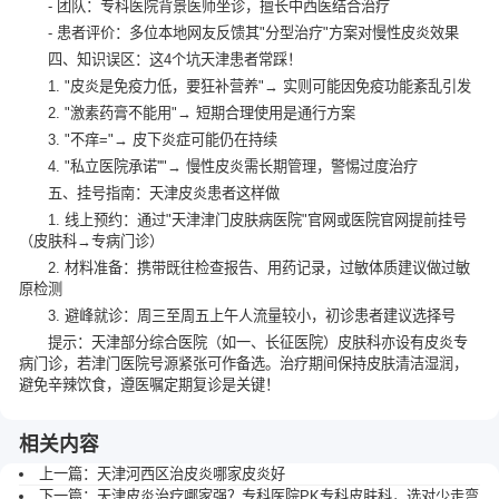
- 团队：专科医院背景医师坐诊，擅长中西医结合治疗
- 患者评价：多位本地网友反馈其"分型治疗"方案对慢性皮炎效果
四、知识误区：这4个坑天津患者常踩！
1. "皮炎是免疫力低，要狂补营养"→ 实则可能因免疫功能紊乱引发
2. "激素药膏不能用"→ 短期合理使用是通行方案
3. "不痒="→ 皮下炎症可能仍在持续
4. "私立医院承诺''"→ 慢性皮炎需长期管理，警惕过度治疗
五、挂号指南：天津皮炎患者这样做
1. 线上预约：通过"天津津门皮肤病医院"官网或医院官网提前挂号
（皮肤科→专病门诊）
2. 材料准备：携带既往检查报告、用药记录，过敏体质建议做过敏
原检测
3. 避峰就诊：周三至周五上午人流量较小，初诊患者建议选择号
提示：天津部分综合医院（如一、长征医院）皮肤科亦设有皮炎专
病门诊，若津门医院号源紧张可作备选。治疗期间保持皮肤清洁湿润，
避免辛辣饮食，遵医嘱定期复诊是关键！
相关内容
上一篇：
天津河西区治皮炎哪家皮炎好
下一篇：
天津皮炎治疗哪家强？专科医院PK专科皮肤科，选对少走弯