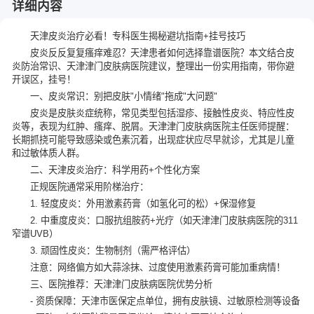
详细内容
天津皮炎治疗必看！专科医生揭秘避坑指南+挂号技巧
皮炎反反复复瘙痒难忍？天津患者如何选择靠谱医院？本文结合皮
炎防治常识、天津津门皮肤病医院建议，整理出一份实用指南，带你避
开误区，挂号！
一、皮炎常识：别把皮肤"小情绪"拖成"大问题"
皮炎是皮肤炎症统称，常见类型包括湿疹、接触性皮炎、特应性皮
炎等，表现为红肿、瘙痒、脱屑。天津津门皮肤病医院主任医师提醒：
长期抓挠可能导致感染或色素沉着，出现症状应尽早就诊，尤其是儿童
和过敏体质人群。
二、天津皮炎治疗：科学用药+个性化方案
正规医院通常采用阶梯治疗：
1. 轻度皮炎：外用激素药膏（如氢化可的松）+保湿修复
2. 中重度皮炎：口服抗组胺药+光疗（如天津津门皮肤病医院的311
窄谱UVB）
3. 顽固性皮炎：生物制剂（需严格评估）
注意：网络偏方如大蒜涂抹、过度使用激素药膏可能加重病情！
三、医院推荐：天津津门皮肤病医院优势分析
- 资质保障：天津市医保定点单位，拥有皮肤镜、过敏原检测等设备