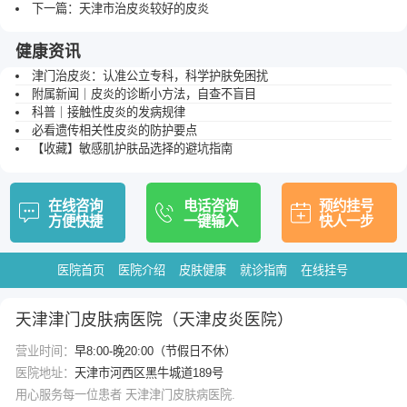
下一篇：
天津市治皮炎较好的皮炎
健康资讯
津门治皮炎：认准公立专科，科学护肤免困扰
附属新闻｜皮炎的诊断小方法，自查不盲目
科普｜接触性皮炎的发病规律
必看遗传相关性皮炎的防护要点
【收藏】敏感肌护肤品选择的避坑指南
在线咨询
电话咨询
预约挂号
方便快捷
一键输入
快人一步
医院首页
医院介绍
皮肤健康
就诊指南
在线挂号
天津津门皮肤病医院（天津皮炎医院）
营业时间：
早8:00-晚20:00（节假日不休）
医院地址：
天津市河西区黑牛城道189号
用心服务每一位患者 天津津门皮肤病医院.