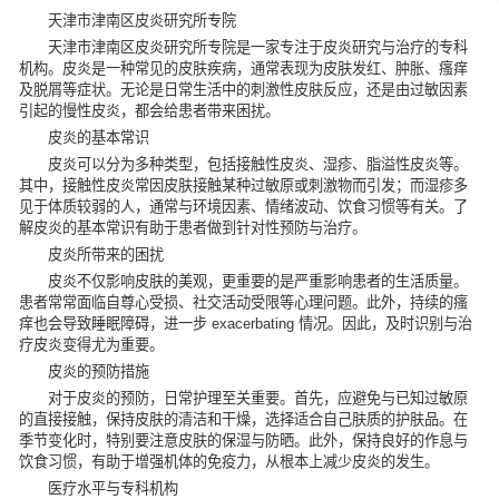
天津市津南区皮炎研究所专院
天津市津南区皮炎研究所专院是一家专注于皮炎研究与治疗的专科
机构。皮炎是一种常见的皮肤疾病，通常表现为皮肤发红、肿胀、瘙痒
及脱屑等症状。无论是日常生活中的刺激性皮肤反应，还是由过敏因素
引起的慢性皮炎，都会给患者带来困扰。
皮炎的基本常识
皮炎可以分为多种类型，包括接触性皮炎、湿疹、脂溢性皮炎等。
其中，接触性皮炎常因皮肤接触某种过敏原或刺激物而引发；而湿疹多
见于体质较弱的人，通常与环境因素、情绪波动、饮食习惯等有关。了
解皮炎的基本常识有助于患者做到针对性预防与治疗。
皮炎所带来的困扰
皮炎不仅影响皮肤的美观，更重要的是严重影响患者的生活质量。
患者常常面临自尊心受损、社交活动受限等心理问题。此外，持续的瘙
痒也会导致睡眠障碍，进一步 exacerbating 情况。因此，及时识别与治
疗皮炎变得尤为重要。
皮炎的预防措施
对于皮炎的预防，日常护理至关重要。首先，应避免与已知过敏原
的直接接触，保持皮肤的清洁和干燥，选择适合自己肤质的护肤品。在
季节变化时，特别要注意皮肤的保湿与防晒。此外，保持良好的作息与
饮食习惯，有助于增强机体的免疫力，从根本上减少皮炎的发生。
医疗水平与专科机构