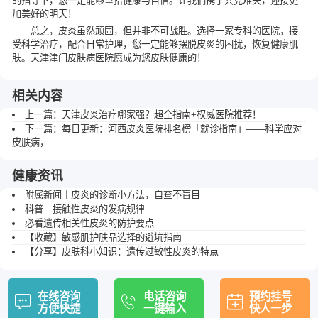
的指导下，您一定能够重拾健康与自信。让我们携手共克难关，迎接更
加美好的明天！
总之，皮炎虽然顽固，但并非不可战胜。选择一家专科的医院，接
受科学治疗，配合日常护理，您一定能够摆脱皮炎的困扰，恢复健康肌
肤。天津津门皮肤病医院愿成为您皮肤健康的！
相关内容
上一篇：
天津皮炎治疗哪家强？超全指南+权威医院推荐！
下一篇：
每日更新：河西皮炎医院排名榜「就诊指南」——科学应对
皮肤病，
健康资讯
附属新闻｜皮炎的诊断小方法，自查不盲目
科普｜接触性皮炎的发病规律
必看遗传相关性皮炎的防护要点
【收藏】敏感肌护肤品选择的避坑指南
【分享】皮肤科小知识：遗传过敏性皮炎的特点
在线咨询
电话咨询
预约挂号
方便快捷
一键输入
快人一步