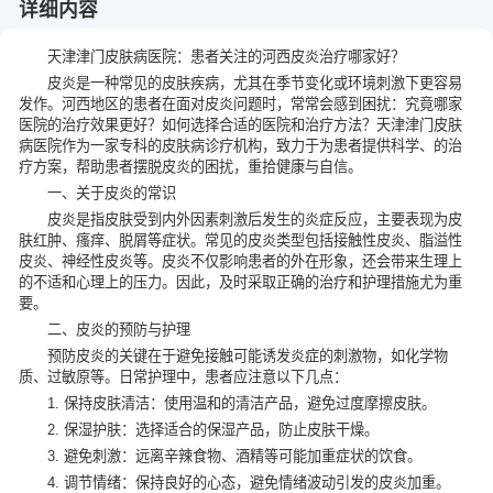
详细内容
天津津门皮肤病医院：患者关注的河西皮炎治疗哪家好？
皮炎是一种常见的皮肤疾病，尤其在季节变化或环境刺激下更容易
发作。河西地区的患者在面对皮炎问题时，常常会感到困扰：究竟哪家
医院的治疗效果更好？如何选择合适的医院和治疗方法？天津津门皮肤
病医院作为一家专科的皮肤病诊疗机构，致力于为患者提供科学、的治
疗方案，帮助患者摆脱皮炎的困扰，重拾健康与自信。
一、关于皮炎的常识
皮炎是指皮肤受到内外因素刺激后发生的炎症反应，主要表现为皮
肤红肿、瘙痒、脱屑等症状。常见的皮炎类型包括接触性皮炎、脂溢性
皮炎、神经性皮炎等。皮炎不仅影响患者的外在形象，还会带来生理上
的不适和心理上的压力。因此，及时采取正确的治疗和护理措施尤为重
要。
二、皮炎的预防与护理
预防皮炎的关键在于避免接触可能诱发炎症的刺激物，如化学物
质、过敏原等。日常护理中，患者应注意以下几点：
1. 保持皮肤清洁：使用温和的清洁产品，避免过度摩擦皮肤。
2. 保湿护肤：选择适合的保湿产品，防止皮肤干燥。
3. 避免刺激：远离辛辣食物、酒精等可能加重症状的饮食。
4. 调节情绪：保持良好的心态，避免情绪波动引发的皮炎加重。