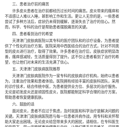
三、患者治疗前的痛苦
许多皮炎患者在治疗前都经历过长时间的痛苦。皮炎带来的瘙痒和
不适感让人难以入睡，甚影响工作和生活。更让人无奈的是，一些患者
尝试了多种方法后，症状仍未得到缓解，逐渐失去了治疗的信心。然
而，科学、专科的治疗是帮助患者摆脱痛苦的关键。
四、患者看到治疗的希望
天津津门皮肤病医院以其专科的医疗团队和的诊疗设备，为患者提
供了个性化的治疗方案。医院采用中西医结合的治疗方式，针对不同类
型的皮炎进行治疗，取得了效果。许多患者在治疗后，皮肤症状明显改
善，瘙痒感减轻，生活质量得到了提升。这不仅让患者看到了治疗的希
望，也让他们对未来的生活充满了信心。
五、天津津门皮肤病医院推荐
天津津门皮肤病医院作为一家专科的皮肤病诊疗机构，始终以患者
为，注重治疗效果和患者体验。医院拥有经验丰富的皮肤科团队，采用
的诊疗技术，结合传统中医，为患者提供全方位、多层次的治疗服务。
无论是初发皮炎还是顽固性皮炎，医院都能制定科学合理的治疗方案，
帮助患者恢复健康肌肤。
六、鼓励的话
面对皮炎，患者不应过于焦虑，及时就医和科学治疗是解决问题的
关键。天津津门皮肤病医院愿与每一位患者并肩作战，用专科和关怀帮
助大家走出困境。无论皮炎给您带来多大的困扰，请相信，在专科医生