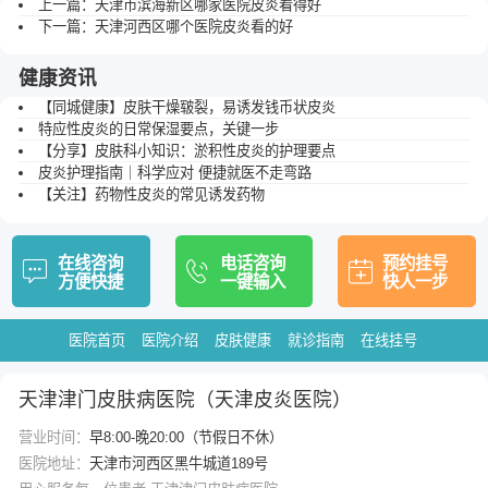
上一篇：
天津市滨海新区哪家医院皮炎看得好
下一篇：
天津河西区哪个医院皮炎看的好
健康资讯
【同城健康】皮肤干燥皲裂，易诱发钱币状皮炎
特应性皮炎的日常保湿要点，关键一步
【分享】皮肤科小知识：淤积性皮炎的护理要点
皮炎护理指南｜科学应对 便捷就医不走弯路
【关注】药物性皮炎的常见诱发药物
在线咨询
电话咨询
预约挂号
方便快捷
一键输入
快人一步
医院首页
医院介绍
皮肤健康
就诊指南
在线挂号
天津津门皮肤病医院（天津皮炎医院）
营业时间：
早8:00-晚20:00（节假日不休）
医院地址：
天津市河西区黑牛城道189号