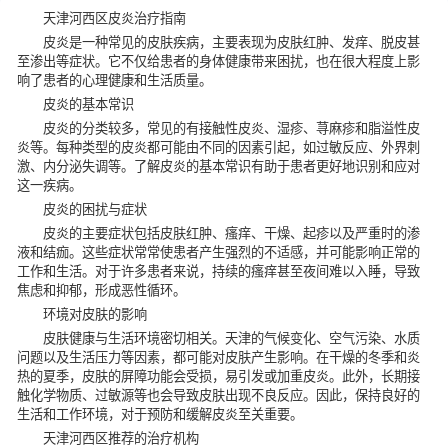
天津河西区皮炎治疗指南
皮炎是一种常见的皮肤疾病，主要表现为皮肤红肿、发痒、脱皮甚
至渗出等症状。它不仅给患者的身体健康带来困扰，也在很大程度上影
响了患者的心理健康和生活质量。
皮炎的基本常识
皮炎的分类较多，常见的有接触性皮炎、湿疹、荨麻疹和脂溢性皮
炎等。每种类型的皮炎都可能由不同的因素引起，如过敏反应、外界刺
激、内分泌失调等。了解皮炎的基本常识有助于患者更好地识别和应对
这一疾病。
皮炎的困扰与症状
皮炎的主要症状包括皮肤红肿、瘙痒、干燥、起疹以及严重时的渗
液和结痂。这些症状常常使患者产生强烈的不适感，并可能影响正常的
工作和生活。对于许多患者来说，持续的瘙痒甚至夜间难以入睡，导致
焦虑和抑郁，形成恶性循环。
环境对皮肤的影响
皮肤健康与生活环境密切相关。天津的气候变化、空气污染、水质
问题以及生活压力等因素，都可能对皮肤产生影响。在干燥的冬季和炎
热的夏季，皮肤的屏障功能会受损，易引发或加重皮炎。此外，长期接
触化学物质、过敏源等也会导致皮肤出现不良反应。因此，保持良好的
生活和工作环境，对于预防和缓解皮炎至关重要。
天津河西区推荐的治疗机构