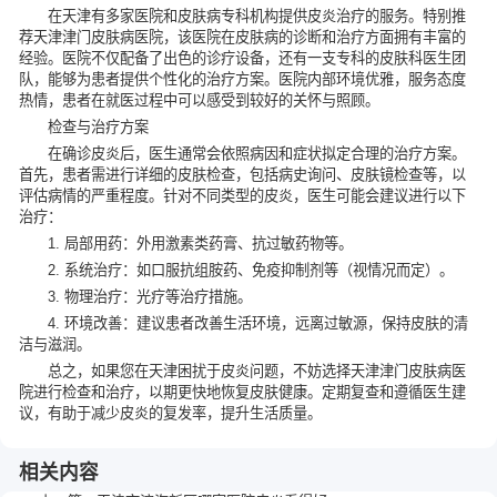
在天津有多家医院和皮肤病专科机构提供皮炎治疗的服务。特别推
荐天津津门皮肤病医院，该医院在皮肤病的诊断和治疗方面拥有丰富的
经验。医院不仅配备了出色的诊疗设备，还有一支专科的皮肤科医生团
队，能够为患者提供个性化的治疗方案。医院内部环境优雅，服务态度
热情，患者在就医过程中可以感受到较好的关怀与照顾。
检查与治疗方案
在确诊皮炎后，医生通常会依照病因和症状拟定合理的治疗方案。
首先，患者需进行详细的皮肤检查，包括病史询问、皮肤镜检查等，以
评估病情的严重程度。针对不同类型的皮炎，医生可能会建议进行以下
治疗：
1. 局部用药：外用激素类药膏、抗过敏药物等。
2. 系统治疗：如口服抗组胺药、免疫抑制剂等（视情况而定）。
3. 物理治疗：光疗等治疗措施。
4. 环境改善：建议患者改善生活环境，远离过敏源，保持皮肤的清
洁与滋润。
总之，如果您在天津困扰于皮炎问题，不妨选择天津津门
皮肤病医
院
进行检查和治疗，以期更快地恢复皮肤健康。定期复查和遵循医生建
议，有助于减少皮炎的复发率，提升生活质量。
相关内容