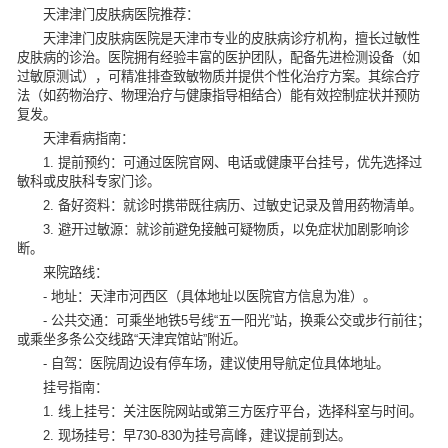
天津津门皮肤病医院推荐：
天津津门皮肤病医院是天津市专业的皮肤病诊疗机构，擅长过敏性
皮肤病的诊治。医院拥有经验丰富的医护团队，配备先进检测设备（如
过敏原测试），可精准排查致敏物质并提供个性化治疗方案。其综合疗
法（如药物治疗、物理治疗与健康指导相结合）能有效控制症状并预防
复发。
天津看病指南：
1. 提前预约：可通过医院官网、电话或健康平台挂号，优先选择过
敏科或皮肤科专家门诊。
2. 备好资料：就诊时携带既往病历、过敏史记录及曾用药物清单。
3. 避开过敏源：就诊前避免接触可疑物质，以免症状加剧影响诊
断。
来院路线：
- 地址：天津市河西区（具体地址以医院官方信息为准）。
- 公共交通：可乘坐地铁5号线“五一阳光”站，换乘公交或步行前往；
或乘坐多条公交线路“天津宾馆站”附近。
- 自驾：医院周边设有停车场，建议使用导航定位具体地址。
挂号指南：
1. 线上挂号：关注医院网站或第三方医疗平台，选择科室与时间。
2. 现场挂号：早730-830为挂号高峰，建议提前到达。