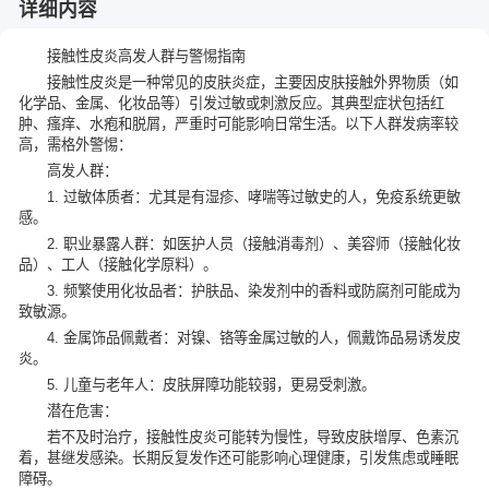
详细内容
接触性皮炎高发人群与警惕指南
接触性皮炎是一种常见的皮肤炎症，主要因皮肤接触外界物质（如
化学品、金属、化妆品等）引发过敏或刺激反应。其典型症状包括红
肿、瘙痒、水疱和脱屑，严重时可能影响日常生活。以下人群发病率较
高，需格外警惕：
高发人群：
1. 过敏体质者：尤其是有湿疹、哮喘等过敏史的人，免疫系统更敏
感。
2. 职业暴露人群：如医护人员（接触消毒剂）、美容师（接触化妆
品）、工人（接触化学原料）。
3. 频繁使用化妆品者：护肤品、染发剂中的香料或防腐剂可能成为
致敏源。
4. 金属饰品佩戴者：对镍、铬等金属过敏的人，佩戴饰品易诱发皮
炎。
5. 儿童与老年人：皮肤屏障功能较弱，更易受刺激。
潜在危害：
若不及时治疗，接触性皮炎可能转为慢性，导致皮肤增厚、色素沉
着，甚继发感染。长期反复发作还可能影响心理健康，引发焦虑或睡眠
障碍。