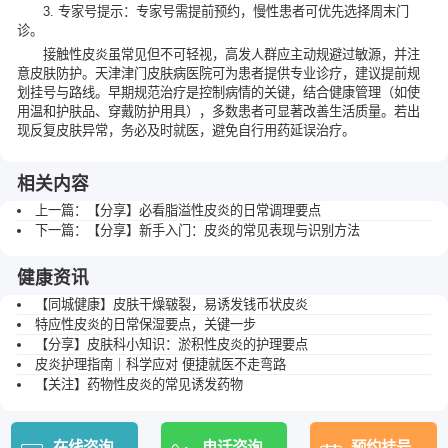
3. 专家号提示：专家号需提前预约，慢性患者可优先选择周末门
诊。
接触性皮炎虽常见但不可轻视，高发人群应主动规避过敏源，并注
意皮肤防护。天津津门皮肤病医院可为患者提供专业诊疗，建议提前规
划挂号与路线。早期规范治疗是控制病情的关键，结合健康管理（如使
用温和护肤品、穿戴防护用具），多数患者可显著改善生活质量。若出
现反复皮肤异常，务必及时就医，避免自行用药延误治疗。
相关内容
上一篇：
【分享】必看脂溢性皮炎的日常调理要点
下一篇：
【分享】新手入门：皮炎的常见表现与识别方法
健康资讯
【同城健康】皮肤干燥皲裂，易诱发钱币状皮炎
特应性皮炎的日常保湿要点，关键一步
【分享】皮肤科小知识：淤积性皮炎的护理要点
皮炎护理指南｜科学应对 便捷就医不走弯路
【关注】药物性皮炎的常见诱发药物
在线咨询
电话咨询
预约挂号